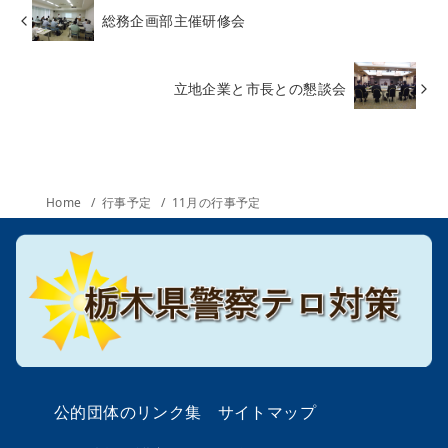
総務企画部主催研修会
立地企業と市長との懇談会
Home
行事予定
11月の行事予定
公的団体のリンク集
サイトマップ